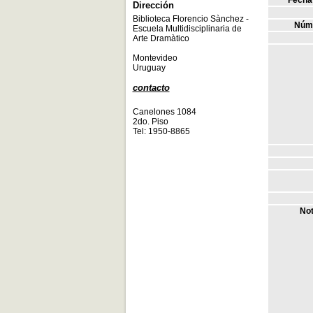
Fecha 
Dirección
Biblioteca Florencio Sànchez -
Núme
Escuela Multidisciplinaria de
Arte Dramàtico
Montevideo
Uruguay
contacto
Canelones 1084
2do. Piso
Tel: 1950-8865
Not