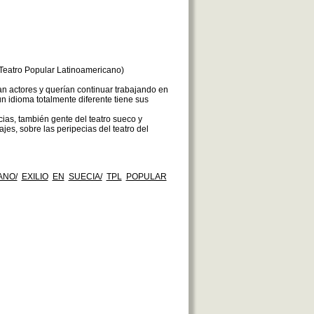
. (Teatro Popular Latinoamericano)
an actores y querían continuar trabajando en
n idioma totalmente diferente tiene sus
cias, también gente del teatro sueco y
jes, sobre las peripecias del teatro del
ANO/
EXILIO
EN
SUECIA/
TPL
POPULAR