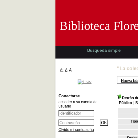
Biblioteca 
Biblioteca Flor
Búsqueda simple
"La cole
A-
A
A+
Nueva bú
Conectarse
Detrás de
acceder a su cuenta de
Público
I
usuario
Tip
Olvidé mi contraseña