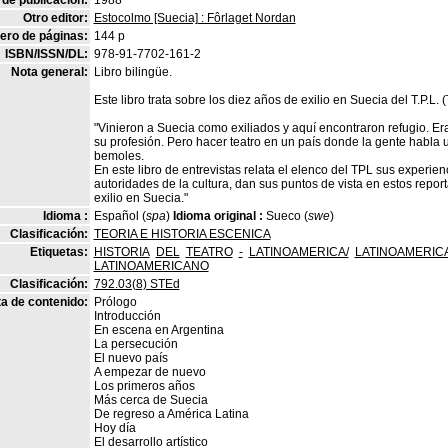
de publicación:
1988
Otro editor:
Estocolmo [Suecia] : Fôrlaget Nordan
ro de páginas:
144 p
ISBN/ISSN/DL:
978-91-7702-161-2
Nota general:
Libro bilingüe.
Este libro trata sobre los diez años de exilio en Suecia del T.P.L
"Vinieron a Suecia como exiliados y aquí encontraron refugio. Er
su profesión. Pero hacer teatro en un país donde la gente habla u
bemoles.
En este libro de entrevistas relata el elenco del TPL sus experien
autoridades de la cultura, dan sus puntos de vista en estos reporta
exilio en Suecia."
Idioma :
Español (
spa
)
Idioma original :
Sueco (
swe
)
Clasificación:
TEORIA E HISTORIA ESCENICA
Etiquetas:
HISTORIA
DEL
TEATRO
-
LATINOAMERICA/
LATINOAMERIC
LATINOAMERICANO
Clasificación:
792.03(8) STEd
a de contenido:
Prólogo
Introducción
En escena en Argentina
La persecución
El nuevo país
A empezar de nuevo
Los primeros años
Más cerca de Suecia
De regreso a América Latina
Hoy día
El desarrollo artístico