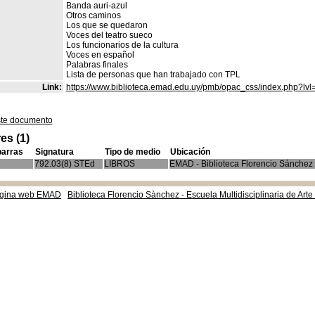
Banda auri-azul
Otros caminos
Los que se quedaron
Voces del teatro sueco
Los funcionarios de la cultura
Voces en español
Palabras finales
Lista de personas que han trabajado con TPL
Link:
https://www.biblioteca.emad.edu.uy/pmb/opac_css/index.php?lvl
ste documento
es (1)
barras
Signatura
Tipo de medio
Ubicación
792.03(8) STEd
LIBROS
EMAD - Biblioteca Florencio Sánchez
gina web EMAD
Biblioteca Florencio Sànchez - Escuela Multidisciplinaria de Art