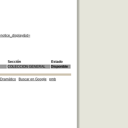
=notice_display&id=
Sección
Estado
COLECCION GENERAL
Disponible
e Dramàtico
Buscar en Google
pmb