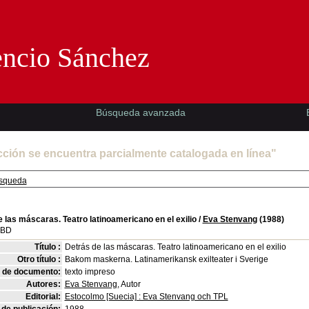
Florencio Sánchez -EMAD-
encio Sánchez
Búsqueda avanzada
cción se encuentra parcialmente catalogada en línea"
squeda
 las máscaras. Teatro latinoamericano en el exilio
/
Eva Stenvang
(1988)
SBD
Título :
Detrás de las máscaras. Teatro latinoamericano en el exilio
Otro título :
Bakom maskerna. Latinamerikansk exilteater i Sverige
o de documento:
texto impreso
Autores:
Eva Stenvang
, Autor
Editorial:
Estocolmo [Suecia] : Eva Stenvang och TPL