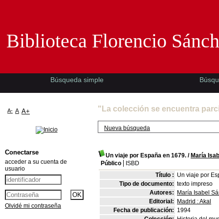
Biblioteca Florencio Sánchez -EMAD-
Biblioteca Florencio Sánc
Búsqueda simple
Búsqu
"La colección se encuentra parc
A-
A
A+
Nueva búsqueda
Conectarse
Un viaje por España en 1679.
/
María Isa
acceder a su cuenta de
Público
ISBD
usuario
Título :
Un viaje por E
Tipo de documento:
texto impreso
Autores:
María Isabel S
Editorial:
Madrid : Akal
Olvidé mi contraseña
Fecha de publicación:
1994