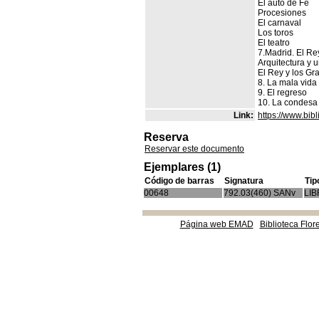
El auto de Fe
Procesiones
El carnaval
Los toros
El teatro
7.Madrid. El Rey
Arquitectura y 
El Rey y los Gr
8. La mala vida
9. El regreso
10. La condesa
Link:
https://www.bi
Reserva
Reservar este documento
Ejemplares (1)
Código de barras
Signatura
Tip
00648
792.03(460) SANv
LI
Página web EMAD
Biblioteca Flor