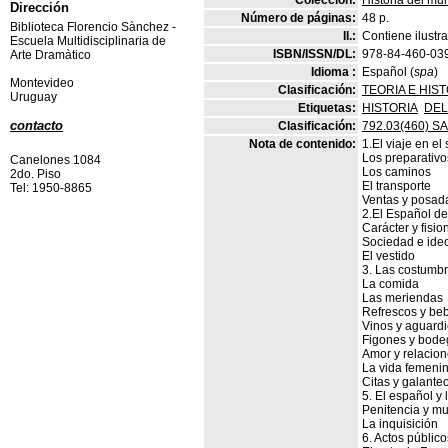
Colección:
Historia del mu
Dirección
Número de páginas:
48 p.
Biblioteca Florencio Sànchez -
Il.:
Contiene ilustra
Escuela Multidisciplinaria de
ISBN/ISSN/DL:
978-84-460-03
Arte Dramàtico
Idioma :
Español (
spa
)
Montevideo
Clasificación:
TEORIA E HIS
Uruguay
Etiquetas:
HISTORIA
DEL
contacto
Clasificación:
792.03(460) S
Nota de contenido:
1.El viaje en el
Los preparativo
Canelones 1084
Los caminos
2do. Piso
El transporte
Tel: 1950-8865
Ventas y posad
2.El Español del
Carácter y fisi
Sociedad e ide
El vestido
3. Las costumb
La comida
Las meriendas
Refrescos y be
Vinos y aguardi
Figones y bod
Amor y relacio
La vida femeni
Citas y galante
5. El español y 
Penitencia y mu
La inquisición
6. Actos público