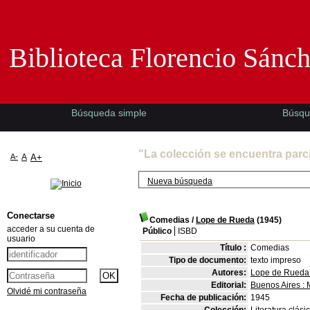
Biblioteca Florencio Sánchez -EMAD-
Biblioteca Florencio Sánc
Búsqueda simple
Búsqu
"La colección se encuentra parc
A-
A
A+
Nueva búsqueda
Conectarse
Comedias
/
Lope de Rueda
(1945)
acceder a su cuenta de
Público
ISBD
usuario
Título :
Comedias
Tipo de documento:
texto impreso
Autores:
Lope de Rueda
Editorial:
Buenos Aires : 
Olvidé mi contraseña
Fecha de publicación:
1945