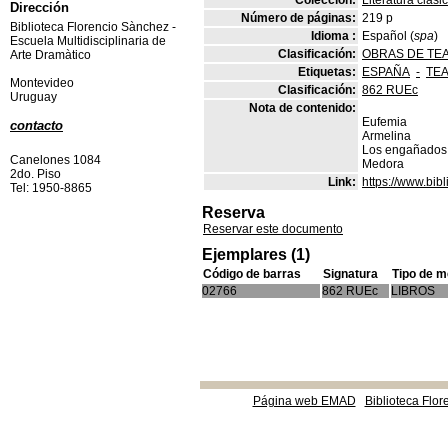
Colección:
Literatura clási
Dirección
Número de páginas:
219 p
Biblioteca Florencio Sànchez -
Idioma :
Español (
spa
)
Escuela Multidisciplinaria de
Clasificación:
OBRAS DE TE
Arte Dramàtico
Etiquetas:
ESPAÑA
-
TEA
Montevideo
Clasificación:
862 RUEc
Uruguay
Nota de contenido:
Eufemia
contacto
Armelina
Los engañados
Canelones 1084
Medora
2do. Piso
Link:
https://www.bi
Tel: 1950-8865
Reserva
Reservar este documento
Ejemplares (1)
Código de barras
Signatura
Tipo de m
02766
862 RUEc
LIBROS
Página web EMAD
Biblioteca Flor