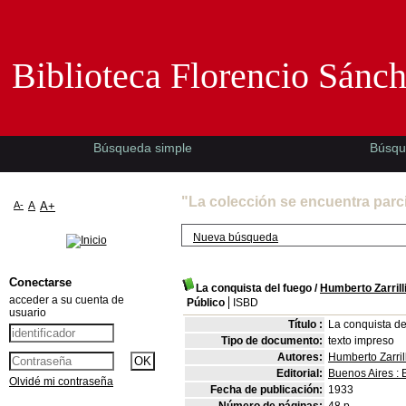
Biblioteca Florencio Sánchez -EMAD-
Biblioteca Florencio Sánc
Búsqueda simple
Búsqu
"La colección se encuentra parc
A-
A
A+
Nueva búsqueda
Conectarse
La conquista del fuego
/
Humberto Zarrill
acceder a su cuenta de
Público
ISBD
usuario
Título :
La conquista de
Tipo de documento:
texto impreso
Autores:
Humberto Zarril
Editorial:
Buenos Aires : 
Olvidé mi contraseña
Fecha de publicación:
1933