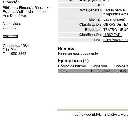
Número de páginas:
48 p
Dirección
Il.:
il
Biblioteca Florencio Sànchez -
Nota general:
Escrita para al
Escuela Multidisciplinaria de
"República Arge
Arte Dramàtico
Idioma :
Español (
spa
)
Montevideo
Clasificación:
OBRAS DE TE
Uruguay
Etiquetas:
TEATRO
URU
Clasificación:
U 862 ZARc
contacto
Link:
https://www.bi
Canelones 1084
Reserva
2do. Piso
Reservar este documento
Tel: 1950-8865
Ejemplares (1)
Código de barras
Signatura
Tipo de 
10087
U 862 ZARc
LIBROS
Página web EMAD
Biblioteca Flor