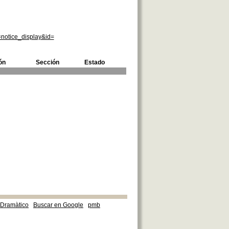
=notice_display&id=
ón
Sección
Estado
e Dramàtico
Buscar en Google
pmb