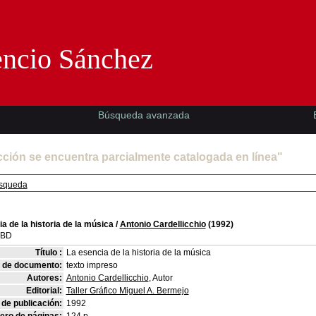
Florencio Sánchez -EMAD-
encio Sánchez
Búsqueda avanzada
cción se encuentra parcialmente catalogada en línea"
squeda
a de la historia de la música
/
Antonio Cardellicchio
(1992)
SBD
Título :
La esencia de la historia de la música
o de documento:
texto impreso
Autores:
Antonio Cardellicchio
, Autor
Editorial:
Taller Gráfico Miguel A. Bermejo
de publicación:
1992