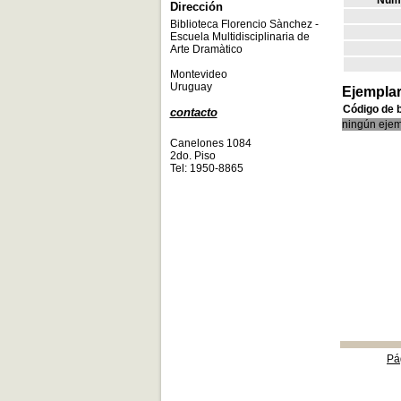
Núme
Dirección
Biblioteca Florencio Sànchez -
Escuela Multidisciplinaria de
Arte Dramàtico
Montevideo
Uruguay
Ejempla
Código de 
contacto
ningún ejem
Canelones 1084
2do. Piso
Tel: 1950-8865
Pá