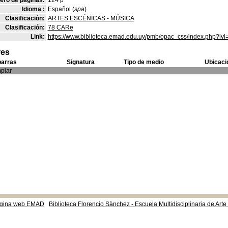
ro de páginas:
124 p
Idioma :
Español (
spa
)
Clasificación:
ARTES ESCÉNICAS - MÚSICA
Clasificación:
78 CARe
Link:
https://www.biblioteca.emad.edu.uy/pmb/opac_css/index.php?lvl
res
barras
Signatura
Tipo de medio
Ubicaci
plar
gina web EMAD
Biblioteca Florencio Sànchez - Escuela Multidisciplinaria de Art