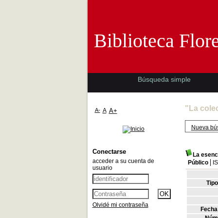
Biblioteca 
Biblioteca Flor
Búsqueda simple
"La cole
A-
A
A+
Nueva bú
Conectarse
La esenci
acceder a su cuenta de
Público
I
usuario
Tip
Olvidé mi contraseña
Fecha 