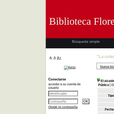
Biblioteca 
Biblioteca Flor
Búsqueda simple
"La cole
A-
A
A+
Nueva bú
Conectarse
El alcal
acceder a su cuenta de
Público
I
usuario
Tip
Olvidé mi contraseña
Fecha 