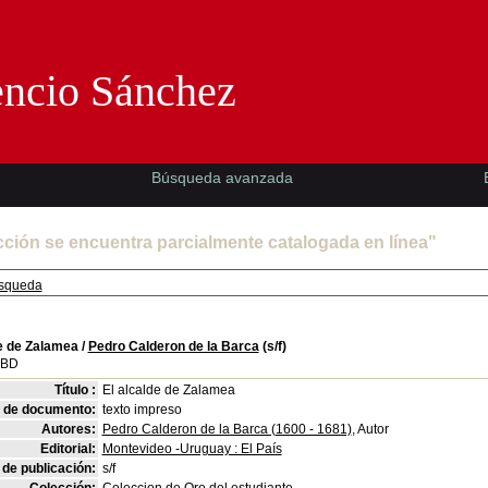
Florencio Sánchez -EMAD-
encio Sánchez
Búsqueda avanzada
cción se encuentra parcialmente catalogada en línea"
squeda
de de Zalamea
/
Pedro Calderon de la Barca
(s/f)
SBD
Título :
El alcalde de Zalamea
o de documento:
texto impreso
Autores:
Pedro Calderon de la Barca (1600 - 1681)
, Autor
Editorial:
Montevideo -Uruguay : El País
de publicación:
s/f