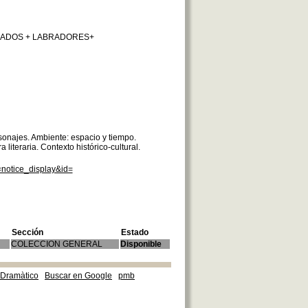
LADADOS + LABRADORES+
rsonajes. Ambiente: espacio y tiempo.
 literaria. Contexto histórico-cultural.
=notice_display&id=
Sección
Estado
COLECCION GENERAL
Disponible
e Dramàtico
Buscar en Google
pmb