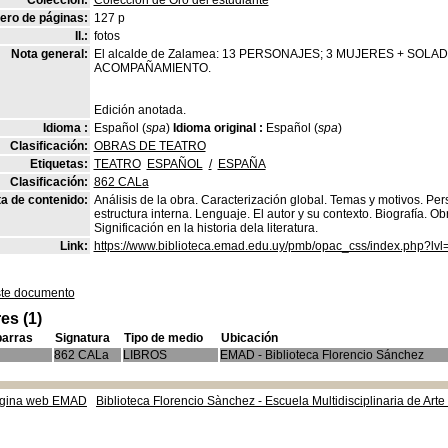
Colección:
Coleccion de Oro del estudiante
ro de páginas:
127 p
Il.:
fotos
Nota general:
El alcalde de Zalamea: 13 PERSONAJES; 3 MUJERES + SO
ACOMPAÑAMIENTO.
Edición anotada.
Idioma :
Español (
spa
)
Idioma original :
Español (
spa
)
Clasificación:
OBRAS DE TEATRO
Etiquetas:
TEATRO
ESPAÑOL
/
ESPAÑA
Clasificación:
862 CALa
a de contenido:
Análisis de la obra. Caracterización global. Temas y motivos. Pe
estructura interna. Lenguaje. El autor y su contexto. Biografía. Obra
Significación en la historia dela literatura.
Link:
https://www.biblioteca.emad.edu.uy/pmb/opac_css/index.php?lvl
ste documento
es (1)
barras
Signatura
Tipo de medio
Ubicación
862 CALa
LIBROS
EMAD - Biblioteca Florencio Sánchez
gina web EMAD
Biblioteca Florencio Sànchez - Escuela Multidisciplinaria de Art