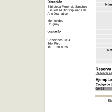
Dirección
Núme
Biblioteca Florencio Sànchez -
Escuela Multidisciplinaria de
Arte Dramàtico
Montevideo
Uruguay
contacto
Canelones 1084
2do. Piso
Tel: 1950-8865
Not
Reserva
Reservar e
Ejemplar
Código de 
09473
Pá