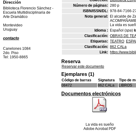
Colección:
Biblioteca EDA
Dirección
Número de páginas:
280 p
Biblioteca Florencio Sànchez -
ISBN/ISSN/DL:
978-84-7166-2
Escuela Multidisciplinaria de
Nota general:
El alcalde d
Arte Dramàtico
ACOMPAÑAMI
La vida es su
Montevideo
Uruguay
Idioma :
Español (
spa
)
I
Clasificación:
OBRAS DE TE
contacto
Etiquetas:
TEATRO
ESPA
Clasificación:
862 CALa
Canelones 1084
Link:
https://www.bi
2do. Piso
Tel: 1950-8865
Reserva
Reservar este documento
Ejemplares (1)
Código de barras
Signatura
Tipo de m
08472
862 CALa
LIBROS
Documentos electrónicos
La vida es sueño
Adobe Acrobat PDF