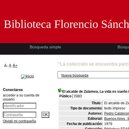
Biblioteca Florencio Sánchez -EMAD-
Biblioteca Florencio Sánc
Búsqueda simple
Búsqu
"La colección se encuentra parc
A-
A
A+
Nueva búsqueda
Conectarse
El alcalde de Zalamea, La vida es sueño
acceder a su cuenta de
Público
ISBD
usuario
Título :
El alcalde de Z
Tipo de documento:
texto impreso
Autores:
Pedro Calderon 
Editorial:
Buenos Aires :
Olvidé mi contraseña
Fecha de publicación:
1979