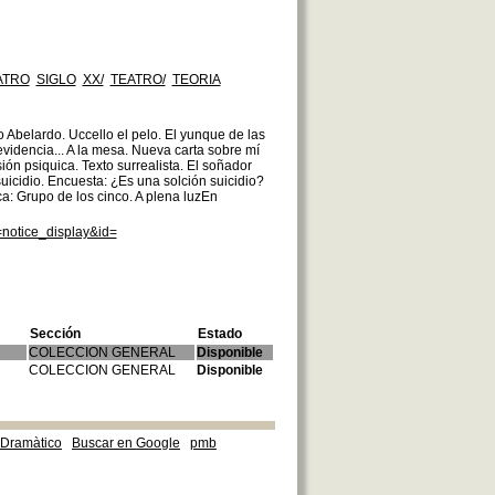
ATRO
SIGLO
XX/
TEATRO/
TEORIA
ro Abelardo. Uccello el pelo. El yunque de las
 evidencia... A la mesa. Nueva carta sobre mí
ión psiquica. Texto surrealista. El soñador
suicidio. Encuesta: ¿Es una solción suicidio?
ca: Grupo de los cinco. A plena luzEn
=notice_display&id=
Sección
Estado
COLECCION GENERAL
Disponible
COLECCION GENERAL
Disponible
e Dramàtico
Buscar en Google
pmb