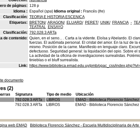
Colección:
Numancia
ro de páginas:
128 p
Idioma :
Español (
spa
)
Idioma original :
Francés (
fre
)
Clasificación:
TEORIA E HISTORIA ESCENICA
Etiquetas:
BRETON/
ARAGON/
ELUARD/
PERET/
UNIK/
FRANCIA
-
TE
TEATRAL
ENSAYO
Clasificación:
792.028.3 ARTa
a de contenido:
Quien, en el seno... . Carta a la vidente. Eloísa y Abelardo. El cla
fuerzas. El autómata personal. El cristal del amor. En la luz de la
mismo. Posición de la carne. Manifiesto en lenguaje claro. Excurs
defectuoso. Seguridad general: la liquidación del opio. Sobre el 
La actividad de la oficina de investigaciones surrealistas. Polémi
tinieblas o el bluff surrealista.
Link:
https://www.biblioteca.emad.edu.uy/pmb/opac_css/index.php?lvl
ste documento
es (2)
barras
Signatura
Tipo de medio
Ubicación
792.028.3 ARTa
LIBROS
EMAD - Biblioteca Florencio Sánchez
792.028.3 ARTa
LIBROS
EMAD - Biblioteca Florencio Sánchez
gina web EMAD
Biblioteca Florencio Sànchez - Escuela Multidisciplinaria de Art