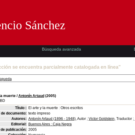
Florencio Sánchez -EMAD-
encio Sánchez
Búsqueda avanzada
cción se encuentra parcialmente catalogada en línea"
squeda
 la muerte
/
Antonín Artaud
(2005)
SBD
Título :
El arte y la muerte : Otros escritos
o de documento:
texto impreso
Autores:
Antonín Artaud (1896 - 1948)
, Autor ;
Victor Goldstein
, Traductor ;
Editorial:
Buenos Aires : Caja Negra
de publicación:
2005