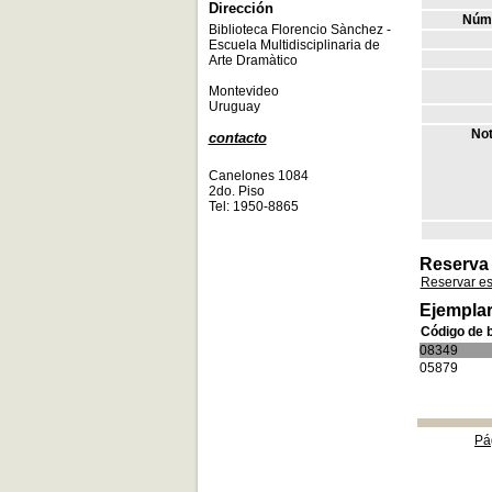
Dirección
Núme
Biblioteca Florencio Sànchez -
Escuela Multidisciplinaria de
Arte Dramàtico
Montevideo
Uruguay
Not
contacto
Canelones 1084
2do. Piso
Tel: 1950-8865
Reserva
Reservar e
Ejemplar
Código de 
08349
05879
Pá