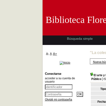
Biblioteca 
Biblioteca Flor
Búsqueda simple
"La cole
A-
A
A+
Nueva bú
Conectarse
El arte y
acceder a su cuenta de
Público
I
usuario
Tip
Olvidé mi contraseña
Fecha 