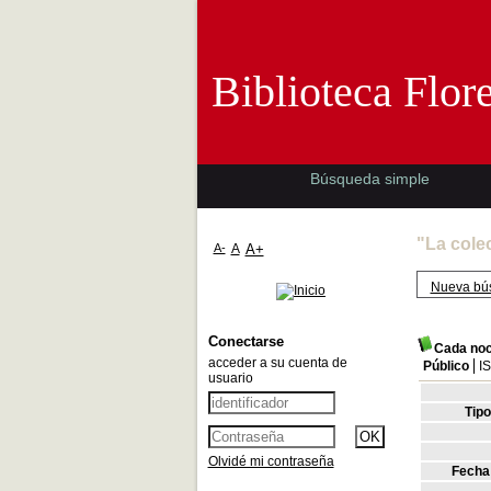
Biblioteca 
Biblioteca Flor
Búsqueda simple
"La cole
A-
A
A+
Nueva bú
Conectarse
Cada noc
acceder a su cuenta de
Público
I
usuario
Tip
Olvidé mi contraseña
Fecha 