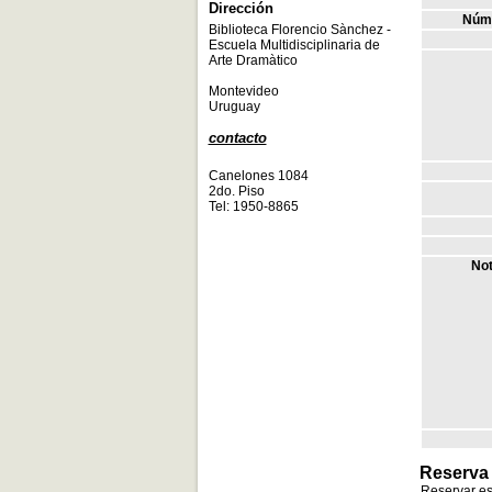
Dirección
Núme
Biblioteca Florencio Sànchez -
Escuela Multidisciplinaria de
Arte Dramàtico
Montevideo
Uruguay
contacto
Canelones 1084
2do. Piso
Tel: 1950-8865
Not
Reserva
Reservar e