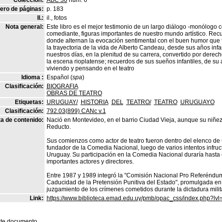
Colección:
ABC 30
num. 6
ro de páginas:
p. 183
Il.:
il., fotos
Nota general:
Este libro es el mejor testimonio de un largo diálogo -monólogo c
comediante, figuras importantes de nuestro mundo artístico. Rec
donde alternan la evocación sentimental con el buen humor que 
la trayectoria de la vida de Alberto Candeau, desde sus años infan
nuestros días, en la plenitud de su carrera, convertido por derec
la escena rioplatense; recuerdos de sus sueños infantiles, de su
viviendo y pensando en el teatro
Idioma :
Español (
spa
)
Clasificación:
BIOGRAFIA
OBRAS DE TEATRO
Etiquetas:
URUGUAY/
HISTORIA
DEL
TEATRO/
TEATRO
URUGUAYO
Clasificación:
792.03(899) CANc v.1
a de contenido:
Nació en Montevideo, en el barrio Ciudad Vieja, aunque su niñez
Reducto.
Sus comienzos como actor de teatro fueron dentro del elenco de
fundador de la Comedia Nacional, luego de varios intentos infruct
Uruguay. Su participación en la Comedia Nacional duraría hasta 
importantes actores y directores.
Entre 1987 y 1989 integró la "Comisión Nacional Pro Referéndum"
Caducidad de la Pretensión Punitiva del Estado", promulgada en
juzgamiento de los crímenes cometidos durante la dictadura milit
Link:
https://www.biblioteca.emad.edu.uy/pmb/opac_css/index.php?lvl
ste documento