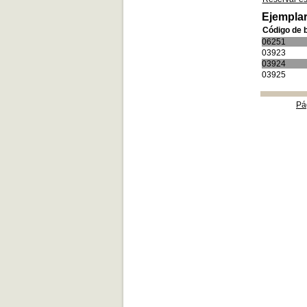
Ejemplar
Código de 
06251
03923
03924
03925
Pá