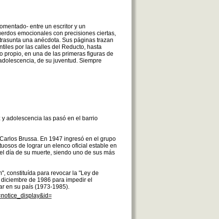
omentado- entre un escritor y un
uerdos emocionales con precisiones ciertas,
trasunta una anécdota. Sus páginas trazan
tiles por las calles del Reducto, hasta
ho propio, en una de las primeras figuras de
 adolescencia, de su juventud. Siempre
 y adolescencia las pasó en el barrio
 Carlos Brussa. En 1947 ingresó en el grupo
uosos de lograr un elenco oficial estable en
el día de su muerte, siendo uno de sus más
, constituída para revocar la "Ley de
 diciembre de 1986 para impedir el
ar en su país (1973-1985).
=notice_display&id=