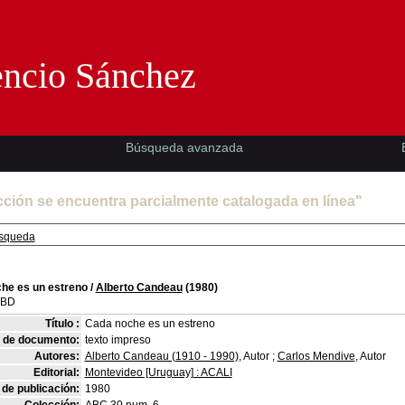
Florencio Sánchez -EMAD-
encio Sánchez
Búsqueda avanzada
cción se encuentra parcialmente catalogada en línea"
squeda
he es un estreno
/
Alberto Candeau
(1980)
SBD
Título :
Cada noche es un estreno
o de documento:
texto impreso
Autores:
Alberto Candeau (1910 - 1990)
, Autor ;
Carlos Mendive
, Autor
Editorial:
Montevideo [Uruguay] : ACALI
de publicación:
1980