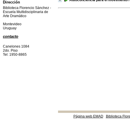
Autoconciencia para el movimiento
Dirección
Biblioteca Florencio Sànchez -
Escuela Multidisciplinaria de
Arte Dramàtico
Montevideo
Uruguay
contacto
Canelones 1084
2do. Piso
Tel: 1950-8865
Página web EMAD
Biblioteca Flor