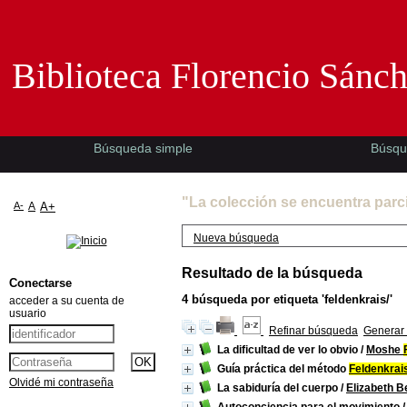
Biblioteca Florencio Sánchez -EMAD-
Biblioteca Florencio Sánc
Búsqueda simple
Búsqu
"La colección se encuentra parc
A-
A
A+
Nueva búsqueda
Resultado de la búsqueda
Conectarse
4
búsqueda por etiqueta
'feldenkrais/'
acceder a su cuenta de
usuario
Refinar búsqueda
Generar 
La dificultad de ver lo obvio
/
Moshe
Guía práctica del método
Feldenkrai
Olvidé mi contraseña
La sabiduría del cuerpo
/
Elizabeth B