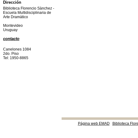
Dirección
Biblioteca Florencio Sànchez -
Escuela Multidisciplinaria de
Arte Dramàtico
Montevideo
Uruguay
contacto
Canelones 1084
2do. Piso
Tel: 1950-8865
Página web EMAD
Biblioteca Flor