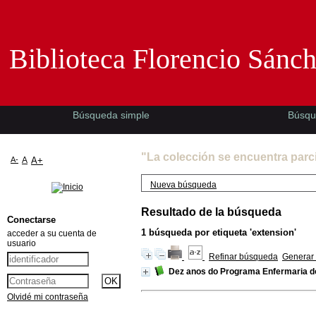
Biblioteca Florencio Sánchez -EMAD-
Biblioteca Florencio Sánc
Búsqueda simple
Búsqu
"La colección se encuentra parc
A-
A
A+
Nueva búsqueda
Resultado de la búsqueda
Conectarse
1
búsqueda por etiqueta
'extension'
acceder a su cuenta de
usuario
Refinar búsqueda
Generar 
Dez anos do Programa Enfermaria d
Olvidé mi contraseña