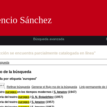
Florencio Sánchez -EMAD-
encio Sánchez
Búsqueda avanzada
cción se encuentra parcialmente catalogada en línea"
squeda
o de la búsqueda
a por etiqueta
'europeo/'
Refinar búsqueda
Generar el flujo rss de la búsqueda
Link permanente de 
atro
europeo
en los tiempos modernos
/
S. Ignatov
(1947)
ria del teatro
europeo
/
G. N. Boiadzhiev
(1957)
ria del teatro
europeo
/
S. Ignatov
(1957)