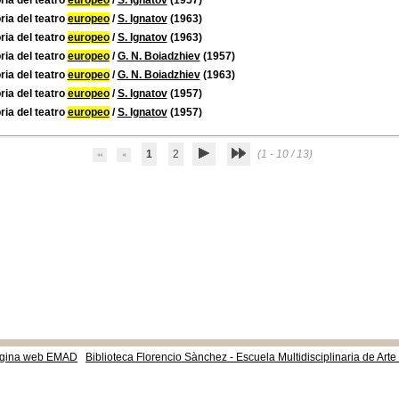
ria del teatro
europeo
/
S. Ignatov
(1957)
ria del teatro
europeo
/
S. Ignatov
(1963)
ria del teatro
europeo
/
S. Ignatov
(1963)
ria del teatro
europeo
/
G. N. Boiadzhiev
(1957)
ria del teatro
europeo
/
G. N. Boiadzhiev
(1963)
ria del teatro
europeo
/
S. Ignatov
(1957)
ria del teatro
europeo
/
S. Ignatov
(1957)
1
2
(1 - 10 / 13)
gina web EMAD
Biblioteca Florencio Sànchez - Escuela Multidisciplinaria de Art