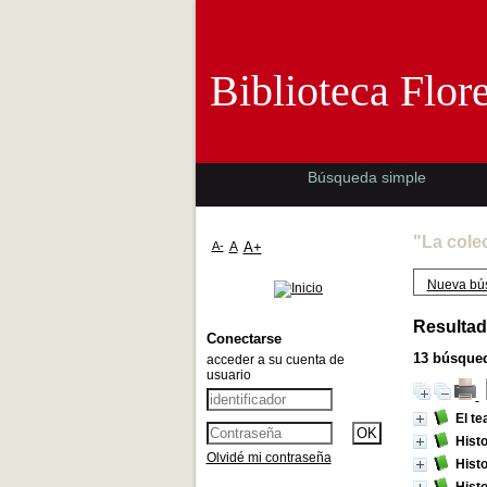
Biblioteca 
Biblioteca Flor
Búsqueda simple
"La cole
A-
A
A+
Nueva bú
Resultad
Conectarse
13
búsqued
acceder a su cuenta de
usuario
El te
Histo
Olvidé mi contraseña
Histo