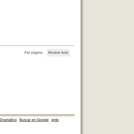
Por página :
Mostrar todo
e Dramàtico
Buscar en Google
pmb