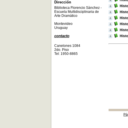
Histo
Dirección
Histo
Biblioteca Florencio Sànchez -
Escuela Multidisciplinaria de
Histo
Arte Dramàtico
Histo
Montevideo
Histo
Uruguay
Histo
contacto
Histo
Canelones 1084
2do. Piso
Tel: 1950-8865
Pá