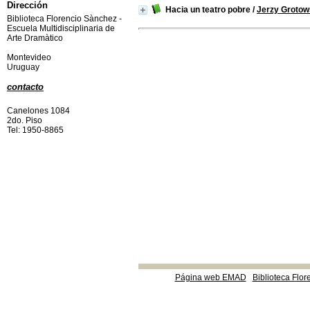
Dirección
Hacia un teatro pobre
/
Jerzy Grotow
Biblioteca Florencio Sànchez -
Escuela Multidisciplinaria de
Arte Dramàtico
Montevideo
Uruguay
contacto
Canelones 1084
2do. Piso
Tel: 1950-8865
Página web EMAD
Biblioteca Flor