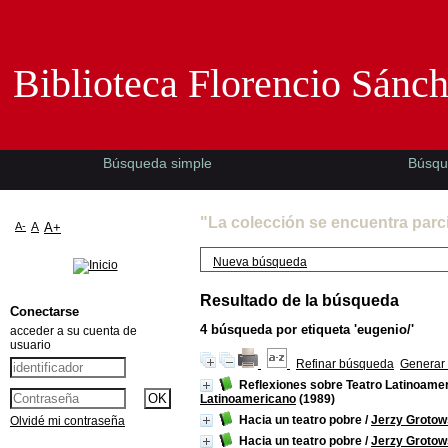
Biblioteca Florencio Sánchez -EMAD-
Biblioteca Florencio Sánc
Búsqueda simple
Búsqu
"La colección se encuentra parc
A-
A
A+
Nueva búsqueda
Resultado de la búsqueda
Conectarse
4
búsqueda por etiqueta
'eugenio/'
acceder a su cuenta de
usuario
Refinar búsqueda
Generar 
Reflexiones sobre Teatro Latinoamer
Latinoamericano
(1989)
Hacia un teatro pobre
/
Jerzy Grotow
Olvidé mi contraseña
Hacia un teatro pobre
/
Jerzy Grotow