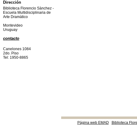
Dirección
Biblioteca Florencio Sànchez -
Escuela Multidisciplinaria de
Arte Dramàtico
Montevideo
Uruguay
contacto
Canelones 1084
2do. Piso
Tel: 1950-8865
Página web EMAD
Biblioteca Flor