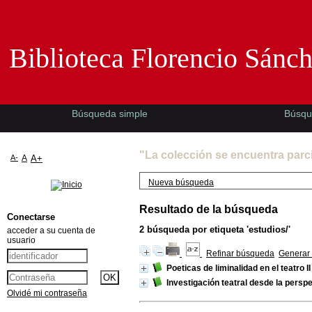
Biblioteca Florencio Sánchez -EMAD-
Biblioteca Florencio Sánc
Búsqueda simple
Búsqu
"La colección se encuentra parc
A-
A
A+
Nueva búsqueda
Resultado de la búsqueda
Conectarse
2
búsqueda por etiqueta
'estudios/'
acceder a su cuenta de
usuario
Refinar búsqueda
Generar 
Poeticas de liminalidad en el teatro II
Investigación teatral desde la perspe
Olvidé mi contraseña