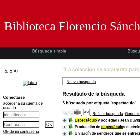
Biblioteca Florencio Sánchez -EMAD-
Biblioteca Florencio Sánc
Búsqueda simple
Búsqu
"La colección se encuentra parc
A-
A
A+
Nueva búsqueda
Resultado de la búsqueda
Conectarse
3
búsqueda por etiqueta
'espectaculo'
acceder a su cuenta de
usuario
Refinar búsqueda
Generar 
Espectáculo
y sociedad
/
Jean Duvi
Producción de
espectáculo
s escéni
Olvidé mi contraseña
Un jardín de senderos que se entrec