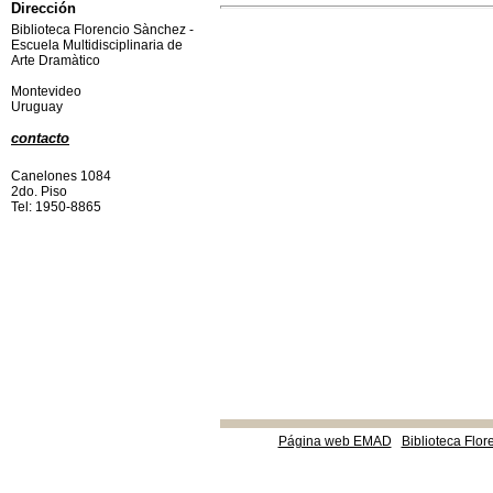
Dirección
Biblioteca Florencio Sànchez -
Escuela Multidisciplinaria de
Arte Dramàtico
Montevideo
Uruguay
contacto
Canelones 1084
2do. Piso
Tel: 1950-8865
Página web EMAD
Biblioteca Flor