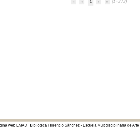
1
(1 - 2 / 2)
gina web EMAD
Biblioteca Florencio Sànchez - Escuela Multidisciplinaria de Art