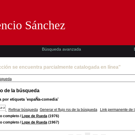
Florencio Sánchez -EMAD-
encio Sánchez
Búsqueda avanzada
cción se encuentra parcialmente catalogada en línea"
squeda
o de la búsqueda
 por etiqueta
'espaÑa-comedia'
Refinar búsqueda
Generar el flujo rss de la búsqueda
Link permanente de 
ro completo
/
Lope de Rueda
(1976)
ro completo
/
Lope de Rueda
(1967)