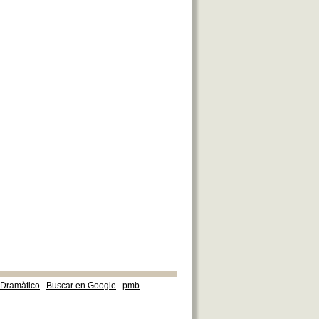
e Dramàtico
Buscar en Google
pmb