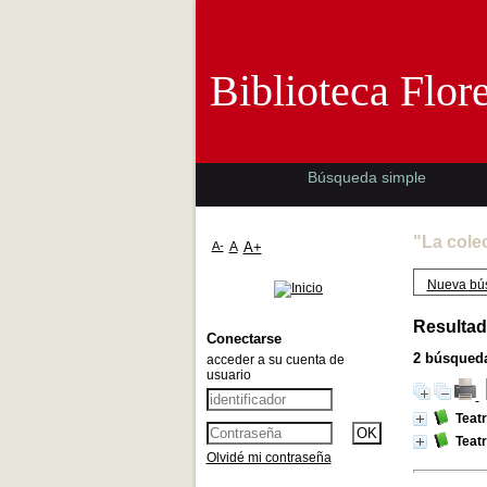
Biblioteca 
Biblioteca Flor
Búsqueda simple
"La cole
A-
A
A+
Nueva bú
Resultad
Conectarse
2
búsqueda
acceder a su cuenta de
usuario
Teat
Teat
Olvidé mi contraseña