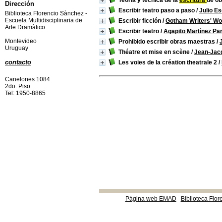
Teoría y técnica de la
escritura
de ob
Dirección
Escribir teatro paso a paso
/
Julio E
Biblioteca Florencio Sànchez -
Escuela Multidisciplinaria de
Escribir ficción
/
Gotham Writers' Wo
Arte Dramàtico
Escribir teatro
/
Agapito Martínez Pa
Montevideo
Prohibido escribir obras maestras
/
Uruguay
Théatre et mise en scène
/
Jean-Jac
contacto
Les voies de la création theatrale 2
/
Canelones 1084
2do. Piso
Tel: 1950-8865
Página web EMAD
Biblioteca Flor