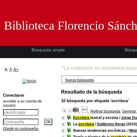
Biblioteca Florencio Sánchez -EMAD-
Biblioteca Florencio Sánc
Búsqueda simple
Búsqu
"La colección se encuentra parc
A-
A
A+
Nueva búsqueda
Resultado de la búsqueda
Conectarse
10
búsqueda por etiqueta
'escritura'
acceder a su cuenta de
usuario
Refinar búsqueda
Generar 
Escritura
teatral y escena
/
Jorge Du
La
escritura
/
Guillermo Heras
(2015
Olvidé mi contraseña
Nuevas tendencias escénicas.
/
Mini