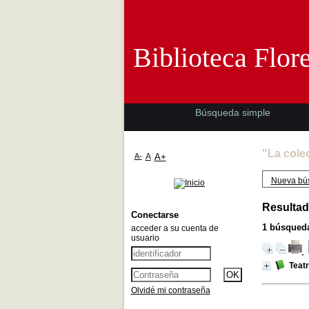
Biblioteca 
Biblioteca Flor
Búsqueda simple
"La cole
A-
A
A+
Nueva bú
Resultad
Conectarse
1
búsqueda
acceder a su cuenta de
usuario
Teat
Olvidé mi contraseña