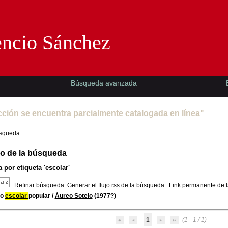
Florencio Sánchez -EMAD-
encio Sánchez
Búsqueda avanzada
cción se encuentra parcialmente catalogada en línea"
squeda
o de la búsqueda
 por etiqueta
'escolar'
Refinar búsqueda
Generar el flujo rss de la búsqueda
Link permanente de 
ro
escolar
popular
/
Áureo Sotelo
(1977?)
1
(1 - 1 / 1)