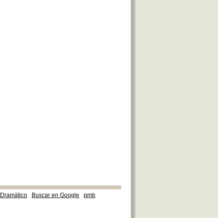
e Dramàtico
Buscar en Google
pmb