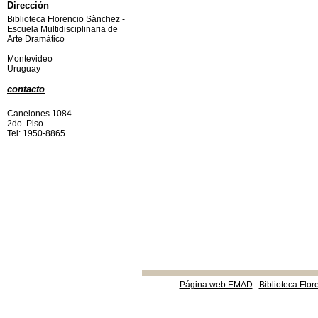
Dirección
Biblioteca Florencio Sànchez -
Escuela Multidisciplinaria de
Arte Dramàtico
Montevideo
Uruguay
contacto
Canelones 1084
2do. Piso
Tel: 1950-8865
Página web EMAD
Biblioteca Flor