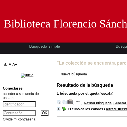
Biblioteca Florencio Sánchez -EMAD-
Biblioteca Florencio Sánc
Búsqueda simple
Búsqu
"La colección se encuentra parc
A-
A
A+
Nueva búsqueda
Resultado de la búsqueda
Conectarse
1
búsqueda por etiqueta
'escala'
acceder a su cuenta de
usuario
Refinar búsqueda
Generar 
El cubo de los colores
/
Alfred Hieck
Olvidé mi contraseña