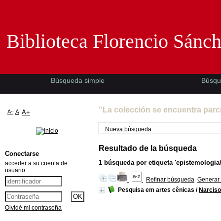
Biblioteca Florencio Sánchez -EMAD-
Biblioteca Florencio Sánc
Búsqueda simple
Búsqu
"La colección se encuentra parc
A-
A
A+
Nueva búsqueda
Resultado de la búsqueda
Conectarse
1
búsqueda por etiqueta
'epistemologia/
acceder a su cuenta de
usuario
Refinar búsqueda
Generar 
Pesquisa em artes cênicas
/
Narciso
Olvidé mi contraseña