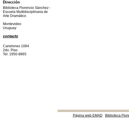
Dirección
Biblioteca Florencio Sànchez -
Escuela Multidisciplinaria de
Arte Dramàtico
Montevideo
Uruguay
contacto
Canelones 1084
2do. Piso
Tel: 1950-8865
Página web EMAD
Biblioteca Flor