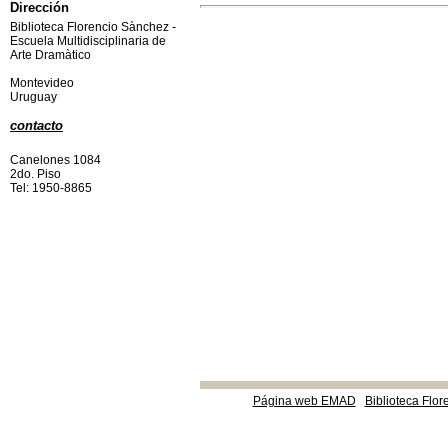
Dirección
Biblioteca Florencio Sànchez -
Escuela Multidisciplinaria de
Arte Dramàtico
Montevideo
Uruguay
contacto
Canelones 1084
2do. Piso
Tel: 1950-8865
Página web EMAD
Biblioteca Flor