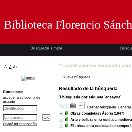
Biblioteca Florencio Sánchez -EMAD-
Biblioteca Florencio Sánc
Búsqueda simple
Búsqu
"La colección se encuentra parc
A-
A
A+
Nueva búsqueda
Resultado de la búsqueda
Conectarse
3
búsqueda por etiqueta
'ensayos'
acceder a su cuenta de
usuario
Refinar búsqueda
Generar 
Obras completas
/
Äzorin
(1947)
Arte y belleza en la estética medieva
Olvidé mi contraseña
El artista en la sociedad contempor