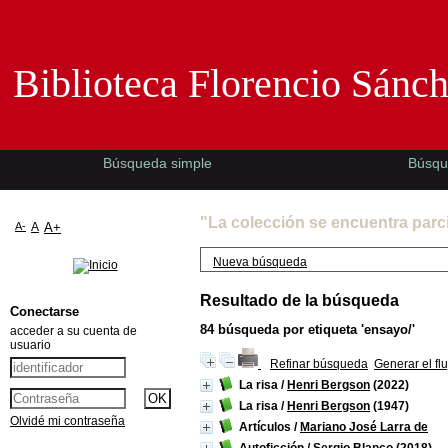
Biblioteca Florencio Sánchez -EMAD-
Biblioteca Florencio Sánc
Búsqueda simple
Búsqu
"La colección se encuentra parc
A-
A
A+
Nueva búsqueda
Resultado de la búsqueda
Conectarse
84
búsqueda por etiqueta
'ensayo/'
acceder a su cuenta de
usuario
Refinar búsqueda
Generar el fl
La risa
/
Henri Bergson
(2022)
La risa
/
Henri Bergson
(1947)
Olvidé mi contraseña
Artículos
/
Mariano José Larra de