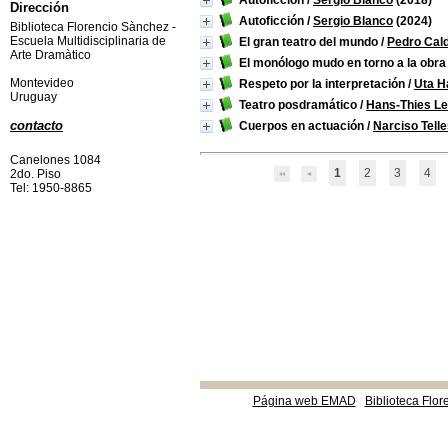
Autoficción
/
Sergio Blanco
(2018)
Dirección
Autoficción
/
Sergio Blanco
(2024)
Biblioteca Florencio Sànchez -
Escuela Multidisciplinaria de
El gran teatro del mundo
/
Pedro Cald
Arte Dramàtico
El monólogo mudo en torno a la obr
Montevideo
Respeto por la interpretación
/
Uta H
Uruguay
Teatro posdramático
/
Hans-Thies L
contacto
Cuerpos en actuación
/
Narciso Tell
Canelones 1084
1
2
3
4
2do. Piso
Tel: 1950-8865
Página web EMAD
Biblioteca Flor