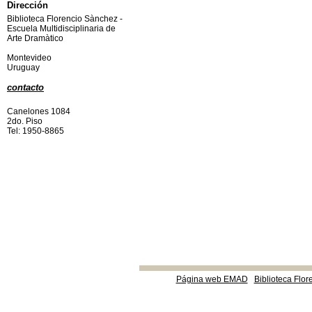
Dirección
Biblioteca Florencio Sànchez -
Escuela Multidisciplinaria de
Arte Dramàtico
Montevideo
Uruguay
contacto
Canelones 1084
2do. Piso
Tel: 1950-8865
Página web EMAD
Biblioteca Flor