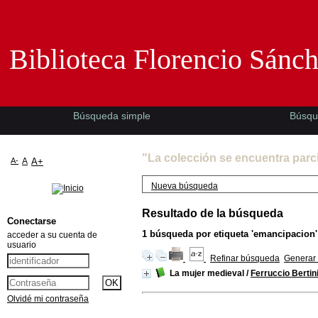
Biblioteca Florencio Sánchez -EMAD-
Biblioteca Florencio Sánc
Búsqueda simple
Búsqu
"La colección se encuentra parc
A-
A
A+
Nueva búsqueda
Resultado de la búsqueda
Conectarse
1
búsqueda por etiqueta
'emancipacion'
acceder a su cuenta de
usuario
Refinar búsqueda
Generar 
La mujer medieval
/
Ferruccio Bertin
Olvidé mi contraseña