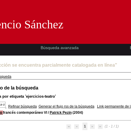
Florencio Sánchez -EMAD-
encio Sánchez
Búsqueda avanzada
cción se encuentra parcialmente catalogada en línea"
squeda
o de la búsqueda
 por etiqueta
'ejercicios-teatro'
Refinar búsqueda
Generar el flujo rss de la búsqueda
Link permanente de 
ro
francés contemporáneo VI
/
Patrick Pezin
(2004)
1
(1 - 1 / 1)