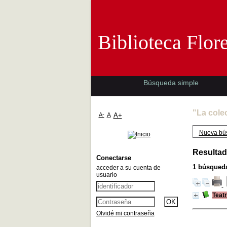
Biblioteca 
Biblioteca Flor
Búsqueda simple
"La cole
A-
A
A+
Nueva bú
Resultad
Conectarse
1
búsqueda
acceder a su cuenta de
usuario
Teat
Olvidé mi contraseña