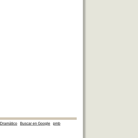
e Dramàtico
Buscar en Google
pmb