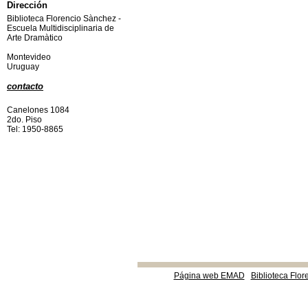
Dirección
Biblioteca Florencio Sànchez -
Escuela Multidisciplinaria de
Arte Dramàtico
Montevideo
Uruguay
contacto
Canelones 1084
2do. Piso
Tel: 1950-8865
Página web EMAD
Biblioteca Flor