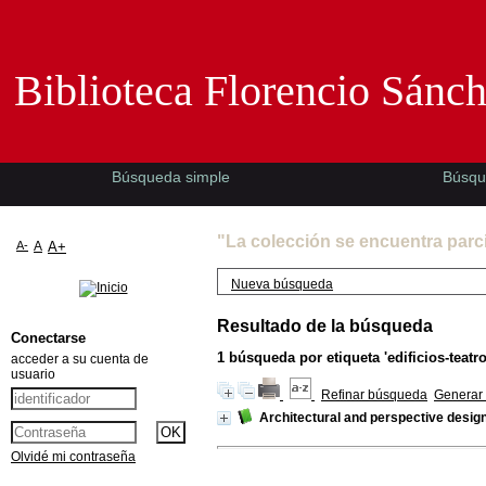
Biblioteca Florencio Sánchez -EMAD-
Biblioteca Florencio Sánc
Búsqueda simple
Búsqu
"La colección se encuentra parc
A-
A
A+
Nueva búsqueda
Resultado de la búsqueda
Conectarse
1
búsqueda por etiqueta
'edificios-teatro
acceder a su cuenta de
usuario
Refinar búsqueda
Generar 
Architectural and perspective desig
Olvidé mi contraseña