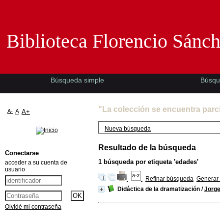
Biblioteca Florencio Sánchez -EMAD-
Biblioteca Florencio Sánc
Búsqueda simple
Búsqu
"La colección se encuentra parc
A-
A
A+
Nueva búsqueda
Resultado de la búsqueda
Conectarse
1
búsqueda por etiqueta
'edades'
acceder a su cuenta de
usuario
Refinar búsqueda
Generar 
Didáctica de la dramatización
/
Jorge
Olvidé mi contraseña