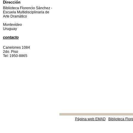
Dirección
Biblioteca Florencio Sànchez -
Escuela Multidisciplinaria de
Arte Dramàtico
Montevideo
Uruguay
contacto
Canelones 1084
2do. Piso
Tel: 1950-8865
Página web EMAD
Biblioteca Flor