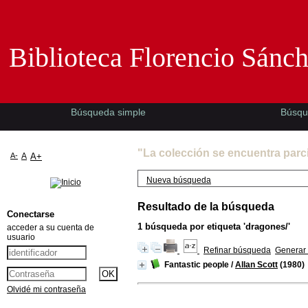
Biblioteca Florencio Sánchez -EMAD-
Biblioteca Florencio Sánc
Búsqueda simple
Búsqu
"La colección se encuentra parc
A-
A
A+
Nueva búsqueda
Resultado de la búsqueda
Conectarse
1
búsqueda por etiqueta
'dragones/'
acceder a su cuenta de
usuario
Refinar búsqueda
Generar 
Fantastic people
/
Allan Scott
(1980)
Olvidé mi contraseña