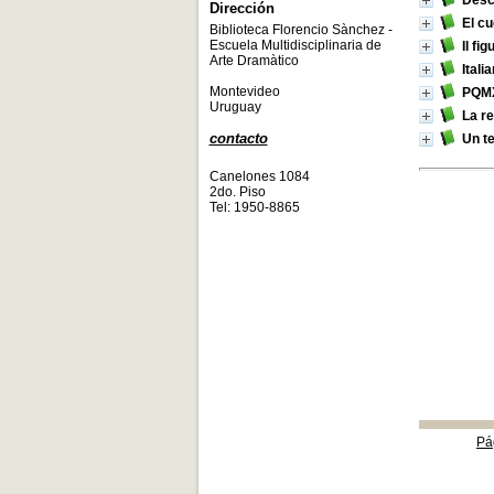
Descu
Dirección
El c
Biblioteca Florencio Sànchez -
Escuela Multidisciplinaria de
Il fi
Arte Dramàtico
Itali
Montevideo
PQMX
Uruguay
La re
contacto
Un te
Canelones 1084
2do. Piso
Tel: 1950-8865
Pá