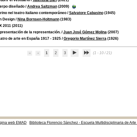
brir el vestuario
/
Valentina Bari
(2021)
uerpo diseñado
/
Andrea Saltzman
(2009)
gurino nel teatro italiano contemporáneo
/
Salvatore Cabasino
(1945)
an Design
/
Nina Bornsen-Holtmann
(1983)
 2011
(2011)
presentación de la representación.
/
Juan José Gómez Molina
(2007)
atro de arte en España 1917 - 1925
/
Gregorio Martínez Sierra
(1926)
1
2
3
(1 - 10 / 21)
gina web EMAD
Biblioteca Florencio Sànchez - Escuela Multidisciplinaria de Art