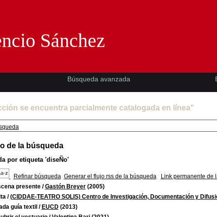
Florencio Sánchez -EMAD-
encio Sánchez
Búsqueda avanzada
cción se encuentra parcialmente catalogada en línea"
squeda
o de la búsqueda
a por etiqueta
'diseÑo'
Refinar búsqueda
Generar el flujo rss de la búsqueda
Link permanente de 
scena presente
/
Gastón Breyer
(2005)
ta
/
(CIDDAE-TEATRO SOLIS) Centro de Investigación, Documentación y Difusió
da guía textil
/
EUCD
(2013)