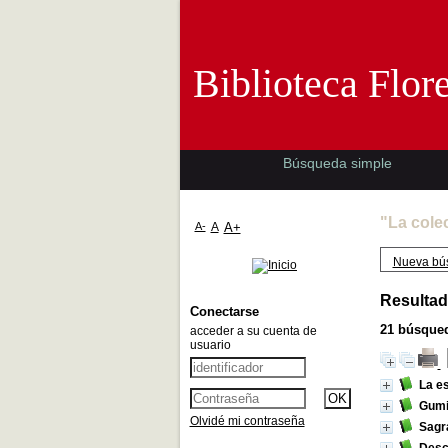
Biblioteca 
Biblioteca Flor
Búsqueda simple
"La cole
A-
A
A+
Nueva bú
Resultad
Conectarse
21
búsqued
acceder a su cuenta de
usuario
La e
Gumi
Olvidé mi contraseña
Sagra