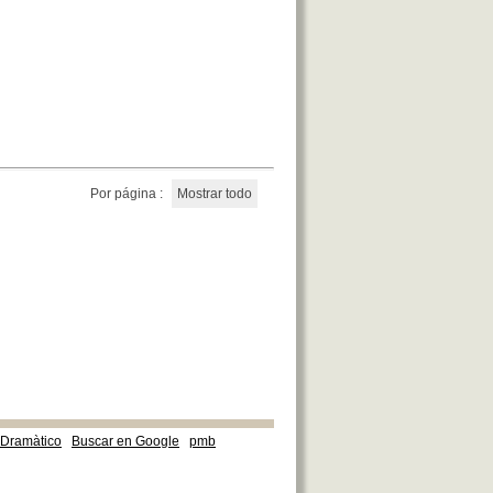
Por página :
Mostrar todo
e Dramàtico
Buscar en Google
pmb