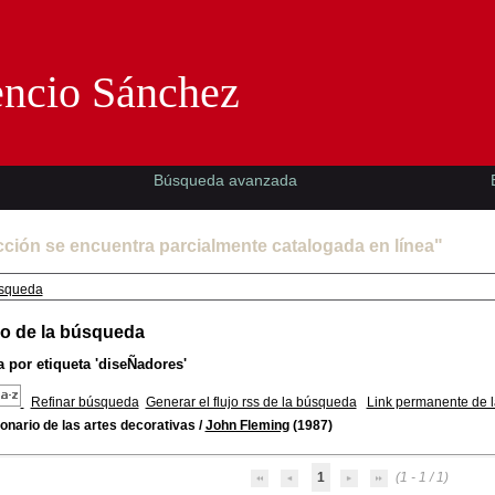
Florencio Sánchez -EMAD-
encio Sánchez
Búsqueda avanzada
cción se encuentra parcialmente catalogada en línea"
squeda
o de la búsqueda
 por etiqueta
'diseÑadores'
Refinar búsqueda
Generar el flujo rss de la búsqueda
Link permanente de 
onario de las artes decorativas
/
John Fleming
(1987)
1
(1 - 1 / 1)