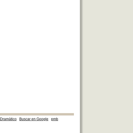
e Dramàtico
Buscar en Google
pmb