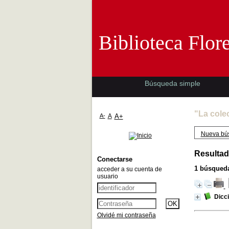
Biblioteca 
Biblioteca Flor
Búsqueda simple
"La cole
A-
A
A+
Nueva bú
Resultad
Conectarse
1
búsqueda
acceder a su cuenta de
usuario
Dicci
Olvidé mi contraseña