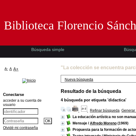
Biblioteca Florencio Sánchez -EMAD-
Biblioteca Florencio Sánc
Búsqueda simple
Búsqu
"La colección se encuentra parc
A-
A
A+
Nueva búsqueda
Resultado de la búsqueda
Conectarse
4
búsqueda por etiqueta
'didactica'
acceder a su cuenta de
usuario
Refinar búsqueda
Generar 
La educación artística no son manua
Mensaje
/
Alfredo Moreno
(1969)
Olvidé mi contraseña
Propuesta para la formación de acto