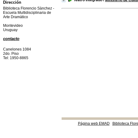
Teatro integrado
/
Ministerio de Cultu
Dirección
Biblioteca Florencio Sànchez -
Escuela Multidisciplinaria de
Arte Dramàtico
Montevideo
Uruguay
contacto
Canelones 1084
2do. Piso
Tel: 1950-8865
Página web EMAD
Biblioteca Flor