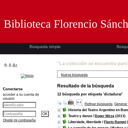
Biblioteca Florencio Sánchez -EMAD-
Biblioteca Florencio Sánc
Búsqueda simple
Búsqu
"La colección se encuentra parc
A-
A
A+
Nueva búsqueda
Resultado de la búsqueda
Conectarse
12
búsqueda por etiqueta
'dictadura/'
acceder a su cuenta de
usuario
Refinar búsqueda
Generar 
Historia del Teatro Argentino en Bue
Teatro y danza
/
Roger Mirza
(2013)
Olvidé mi contraseña
Liberdade, liberdade
/
Flavio Rangel
(