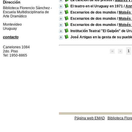
La canción de los presos
/
Madres y F
Dirección
El teatro en el Uruguay en 1971
/
Ann
Biblioteca Florencio Sànchez -
Escuela Multidisciplinaria de
Escenarios de dos mundos
/
Moisés 
Arte Dramàtico
Escenarios de dos mundos
/
Moisés 
Montevideo
Escenarios de dos mundos
/
Moisés 
Uruguay
Institución Teatral "El Galpón" de U
contacto
José Artigas en la gesta de su puebl
Canelones 1084
1
2do. Piso
Tel: 1950-8865
Página web EMAD
Biblioteca Flor