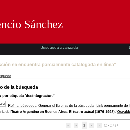
Florencio Sánchez -EMAD-
encio Sánchez
Búsqueda avanzada
cción se encuentra parcialmente catalogada en línea"
squeda
o de la búsqueda
 por etiqueta
'desintegracion/'
Refinar búsqueda
Generar el flujo rss de la búsqueda
Link permanente de 
ria del Teatro Argentino en Buenos Aires. El teatro actual (1976-1998)
/
Osvaldo 
1
(1 - 1 / 1)