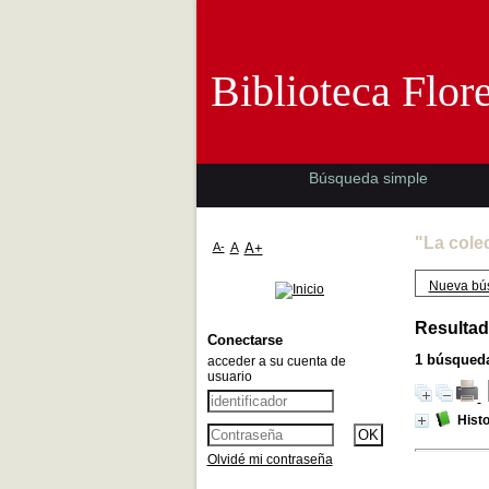
Biblioteca 
Biblioteca Flor
Búsqueda simple
"La cole
A-
A
A+
Nueva bú
Resultad
Conectarse
1
búsqueda
acceder a su cuenta de
usuario
Histo
Olvidé mi contraseña