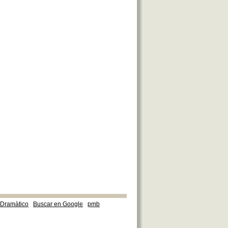
e Dramàtico
Buscar en Google
pmb