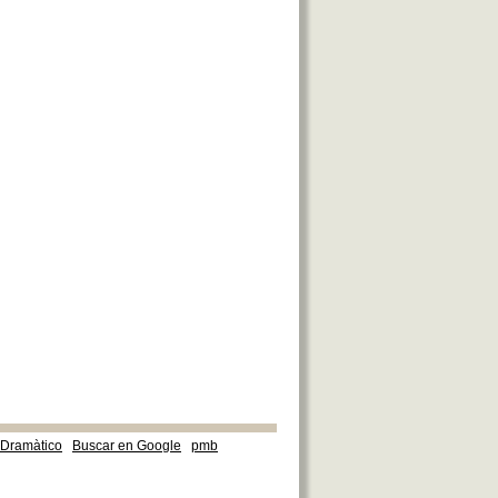
e Dramàtico
Buscar en Google
pmb