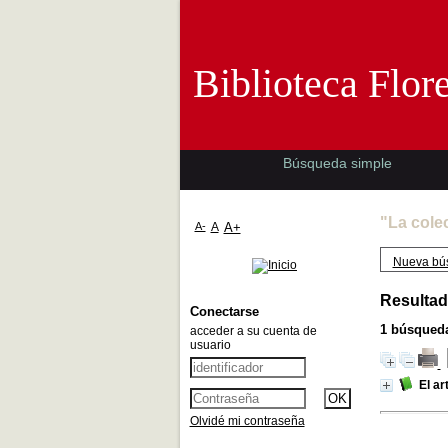
Biblioteca 
Biblioteca Flor
Búsqueda simple
"La cole
A-
A
A+
Nueva bú
Resultad
Conectarse
1
búsqueda
acceder a su cuenta de
usuario
El ar
Olvidé mi contraseña