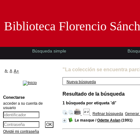
Biblioteca Florencio Sánchez -EMAD-
Biblioteca Florencio Sánc
Búsqueda simple
Búsqu
"La colección se encuentra parc
A-
A
A+
Nueva búsqueda
Resultado de la búsqueda
Conectarse
1
búsqueda por etiqueta
'd/'
acceder a su cuenta de
usuario
Refinar búsqueda
Generar 
Le masque
/
Odette Aslan
(1991)
Olvidé mi contraseña