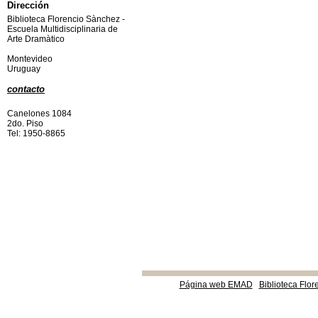
Dirección
Biblioteca Florencio Sànchez -
Escuela Multidisciplinaria de
Arte Dramàtico
Montevideo
Uruguay
contacto
Canelones 1084
2do. Piso
Tel: 1950-8865
Página web EMAD
Biblioteca Flor