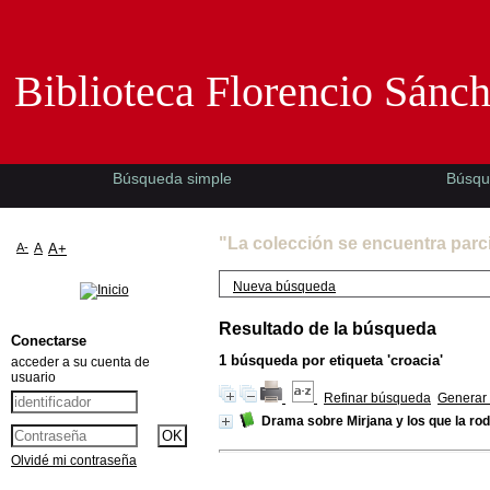
Biblioteca Florencio Sánchez -EMAD-
Biblioteca Florencio Sánc
Búsqueda simple
Búsqu
"La colección se encuentra parc
A-
A
A+
Nueva búsqueda
Resultado de la búsqueda
Conectarse
1
búsqueda por etiqueta
'croacia'
acceder a su cuenta de
usuario
Refinar búsqueda
Generar 
Drama sobre Mirjana y los que la ro
Olvidé mi contraseña