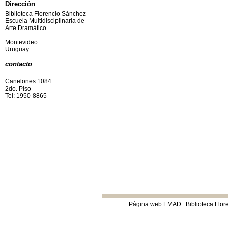
Dirección
Biblioteca Florencio Sànchez -
Escuela Multidisciplinaria de
Arte Dramàtico
Montevideo
Uruguay
contacto
Canelones 1084
2do. Piso
Tel: 1950-8865
Página web EMAD
Biblioteca Flor