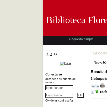
Biblioteca 
Biblioteca Flor
Búsqueda simple
"La cole
A-
A
A+
Nueva bú
Resultad
Conectarse
1
búsqueda
acceder a su cuenta de
usuario
Estét
Olvidé mi contraseña