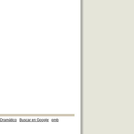
e Dramàtico
Buscar en Google
pmb