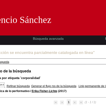
Florencio Sánchez -EMAD-
encio Sánchez
Búsqueda avanzada
cción se encuentra parcialmente catalogada en línea"
squeda
o de la búsqueda
 por etiqueta
'corporalidad'
Refinar búsqueda
Generar el flujo rss de la búsqueda
Link permanente de 
ica de lo performativo
/
Erika Fisher-Lichte
(2017)
1
(1 - 1 / 1)