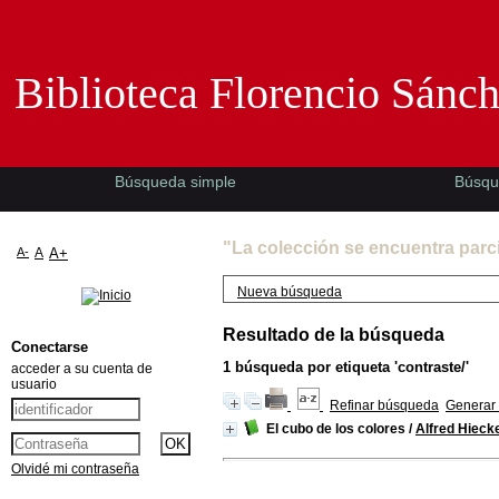
Biblioteca Florencio Sánchez -EMAD-
Biblioteca Florencio Sánc
Búsqueda simple
Búsqu
"La colección se encuentra parc
A-
A
A+
Nueva búsqueda
Resultado de la búsqueda
Conectarse
1
búsqueda por etiqueta
'contraste/'
acceder a su cuenta de
usuario
Refinar búsqueda
Generar 
El cubo de los colores
/
Alfred Hieck
Olvidé mi contraseña