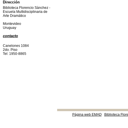
Dirección
Biblioteca Florencio Sànchez -
Escuela Multidisciplinaria de
Arte Dramàtico
Montevideo
Uruguay
contacto
Canelones 1084
2do. Piso
Tel: 1950-8865
Página web EMAD
Biblioteca Flor