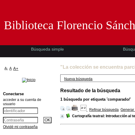
Biblioteca Florencio Sánchez -EMAD-
Biblioteca Florencio Sánc
Búsqueda simple
Búsqu
"La colección se encuentra parc
A-
A
A+
Nueva búsqueda
Resultado de la búsqueda
Conectarse
1
búsqueda por etiqueta
'comparado/'
acceder a su cuenta de
usuario
Refinar búsqueda
Generar 
Cartografía teatral: Introducción al t
Olvidé mi contraseña