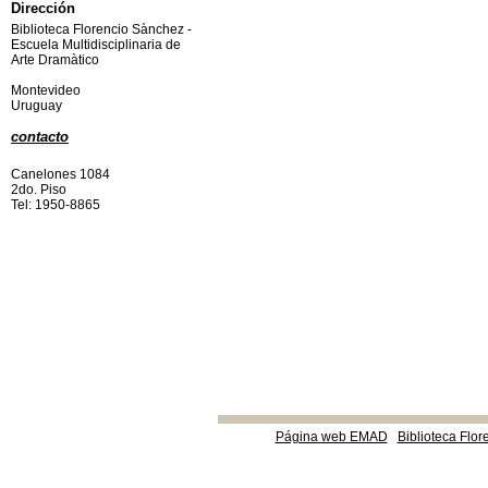
Dirección
Biblioteca Florencio Sànchez -
Escuela Multidisciplinaria de
Arte Dramàtico
Montevideo
Uruguay
contacto
Canelones 1084
2do. Piso
Tel: 1950-8865
Página web EMAD
Biblioteca Flor