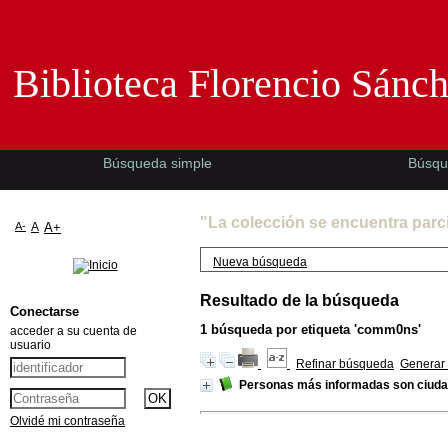
Biblioteca Florencio Sánchez -EMAD-
Biblioteca Florencio Sánc
Búsqueda simple
Búsqu
"La colección se encuentra parc
A-
A
A+
Nueva búsqueda
Resultado de la búsqueda
Conectarse
1
búsqueda por etiqueta
'comm0ns'
acceder a su cuenta de
usuario
Refinar búsqueda
Generar 
Personas más informadas son ciud
Olvidé mi contraseña