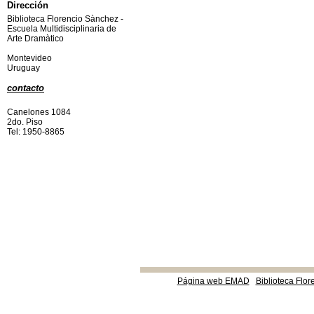
Dirección
Biblioteca Florencio Sànchez -
Escuela Multidisciplinaria de
Arte Dramàtico
Montevideo
Uruguay
contacto
Canelones 1084
2do. Piso
Tel: 1950-8865
Página web EMAD
Biblioteca Flor