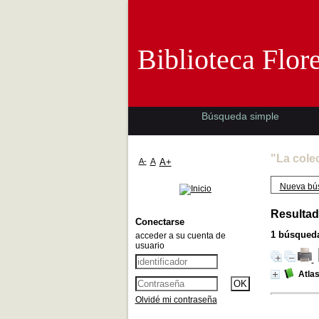
Biblioteca 
Biblioteca Flor
Búsqueda simple
"La cole
A-
A
A+
Nueva bú
Resultad
Conectarse
1
búsqueda
acceder a su cuenta de
usuario
Atlas
Olvidé mi contraseña