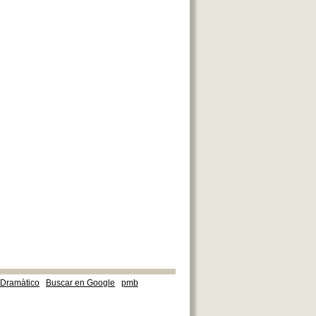
e Dramàtico
Buscar en Google
pmb