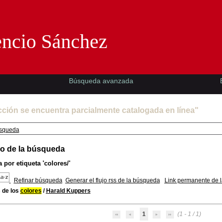
Florencio Sánchez -EMAD-
encio Sánchez
Búsqueda avanzada
cción se encuentra parcialmente catalogada en línea"
squeda
o de la búsqueda
 por etiqueta
'colores/'
Refinar búsqueda
Generar el flujo rss de la búsqueda
Link permanente de 
 de los
colores
/
Harald Kuppers
1
(1 - 1 / 1)