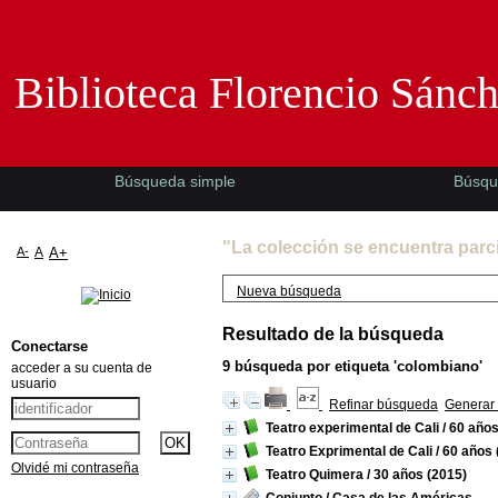
Biblioteca Florencio Sánchez -EMAD-
Biblioteca Florencio Sánc
Búsqueda simple
Búsqu
"La colección se encuentra parc
A-
A
A+
Nueva búsqueda
Resultado de la búsqueda
Conectarse
9
búsqueda por etiqueta
'colombiano'
acceder a su cuenta de
usuario
Refinar búsqueda
Generar 
Teatro experimental de Cali / 60 año
Teatro Exprimental de Cali / 60 años
Olvidé mi contraseña
Teatro Quimera / 30 años
(2015)