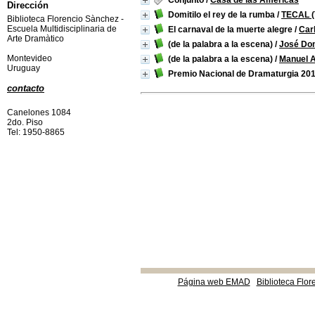
Conjunto
/
Casa de las Américas
Dirección
Domitilo el rey de la rumba
/
TECAL (T
Biblioteca Florencio Sànchez -
Escuela Multidisciplinaria de
El carnaval de la muerte alegre
/
Car
Arte Dramàtico
(de la palabra a la escena)
/
José Do
Montevideo
(de la palabra a la escena)
/
Manuel A
Uruguay
Premio Nacional de Dramaturgia 20
contacto
Canelones 1084
2do. Piso
Tel: 1950-8865
Página web EMAD
Biblioteca Flor