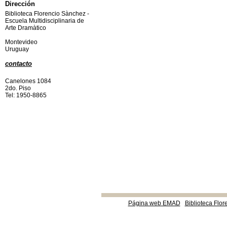
Dirección
Biblioteca Florencio Sànchez -
Escuela Multidisciplinaria de
Arte Dramàtico
Montevideo
Uruguay
contacto
Canelones 1084
2do. Piso
Tel: 1950-8865
Página web EMAD
Biblioteca Flor