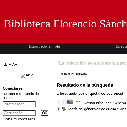
Biblioteca Florencio Sánchez -EMAD-
Biblioteca Florencio Sánc
Búsqueda simple
Búsqu
"La colección se encuentra parc
A-
A
A+
Nueva búsqueda
Resultado de la búsqueda
Conectarse
1
búsqueda por etiqueta
'colecciones/'
acceder a su cuenta de
usuario
Refinar búsqueda
Generar 
Teoría del género chico criollo
/
Susa
Olvidé mi contraseña