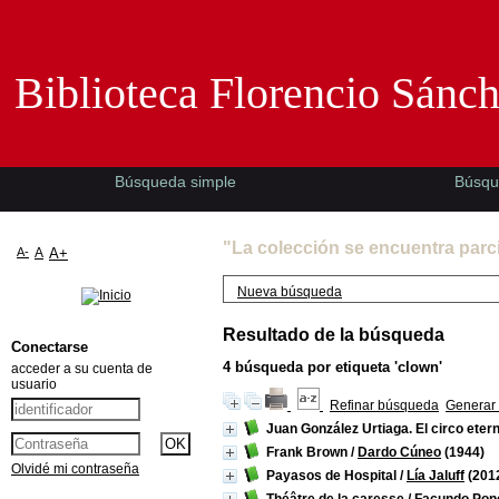
Biblioteca Florencio Sánchez -EMAD-
Biblioteca Florencio Sánc
Búsqueda simple
Búsqu
"La colección se encuentra parc
A-
A
A+
Nueva búsqueda
Resultado de la búsqueda
Conectarse
4
búsqueda por etiqueta
'clown'
acceder a su cuenta de
usuario
Refinar búsqueda
Generar 
Juan González Urtiaga. El circo etern
Frank Brown
/
Dardo Cúneo
(1944)
Olvidé mi contraseña
Payasos de Hospital
/
Lía Jaluff
(201