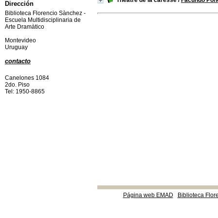
Théâtre de la caresse
/
Facundo Pon
Dirección
Biblioteca Florencio Sànchez -
Escuela Multidisciplinaria de
Arte Dramàtico
Montevideo
Uruguay
contacto
Canelones 1084
2do. Piso
Tel: 1950-8865
Página web EMAD
Biblioteca Flor