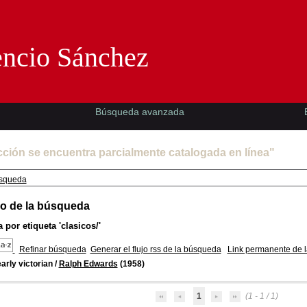
Florencio Sánchez -EMAD-
encio Sánchez
Búsqueda avanzada
cción se encuentra parcialmente catalogada en línea"
squeda
o de la búsqueda
 por etiqueta
'clasicos/'
Refinar búsqueda
Generar el flujo rss de la búsqueda
Link permanente de 
arly victorian
/
Ralph Edwards
(1958)
1
(1 - 1 / 1)