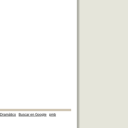
e Dramàtico
Buscar en Google
pmb