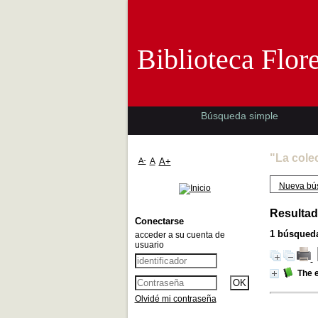
Biblioteca 
Biblioteca Flor
Búsqueda simple
"La cole
A-
A
A+
Nueva bú
Resultad
Conectarse
1
búsqueda
acceder a su cuenta de
usuario
The e
Olvidé mi contraseña