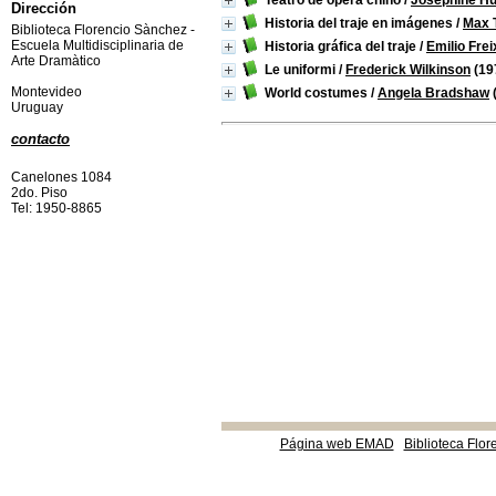
Teatro de ópera chino
/
Josephine H
Dirección
Historia del traje en imágenes
/
Max T
Biblioteca Florencio Sànchez -
Escuela Multidisciplinaria de
Historia gráfica del traje
/
Emilio Fre
Arte Dramàtico
Le uniformi
/
Frederick Wilkinson
(19
Montevideo
World costumes
/
Angela Bradshaw
Uruguay
contacto
Canelones 1084
2do. Piso
Tel: 1950-8865
Página web EMAD
Biblioteca Flor