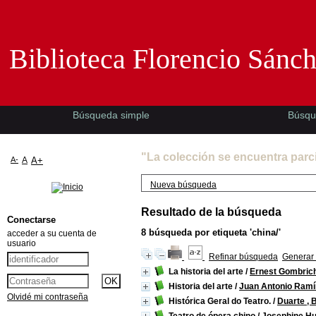
Biblioteca Florencio Sánchez -EMAD-
Biblioteca Florencio Sánc
Búsqueda simple
Búsqu
"La colección se encuentra parc
A-
A
A+
Nueva búsqueda
Resultado de la búsqueda
Conectarse
8
búsqueda por etiqueta
'china/'
acceder a su cuenta de
usuario
Refinar búsqueda
Generar 
La historia del arte
/
Ernest Gombric
Historia del arte
/
Juan Antonio Ramí
Olvidé mi contraseña
Histórica Geral do Teatro.
/
Duarte , 