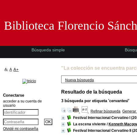
Biblioteca Florencio Sánchez -EMAD-
Biblioteca Florencio Sánc
Búsqueda simple
Búsqu
"La colección se encuentra parc
A-
A
A+
Nueva búsqueda
Resultado de la búsqueda
Conectarse
3
búsqueda por etiqueta
'cervantes/'
acceder a su cuenta de
usuario
Refinar búsqueda
Generar 
Festival Internacional Cervatino I
(20
La escena viviente
/
Kenneth Macgo
Olvidé mi contraseña
Festival Internacional Cervatino II
(2