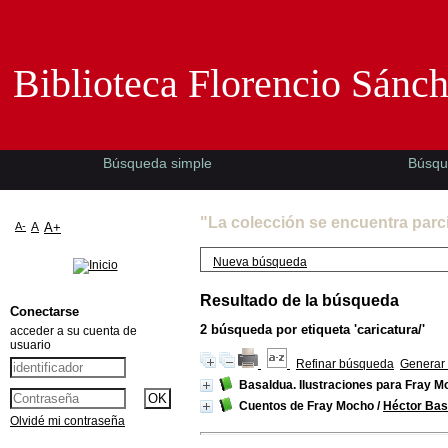
Biblioteca Florencio Sánchez -EMAD-
Biblioteca Florencio Sánc
Búsqueda simple
Búsqu
"La colección se encuentra parc
A-
A
A+
Nueva búsqueda
Resultado de la búsqueda
Conectarse
2
búsqueda por etiqueta
'caricatura/'
acceder a su cuenta de
usuario
Refinar búsqueda
Generar 
Basaldua. Ilustraciones para Fray 
Cuentos de Fray Mocho
/
Héctor Bas
Olvidé mi contraseña