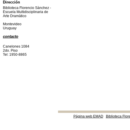
Dirección
Biblioteca Florencio Sànchez -
Escuela Multidisciplinaria de
Arte Dramàtico
Montevideo
Uruguay
contacto
Canelones 1084
2do. Piso
Tel: 1950-8865
Página web EMAD
Biblioteca Flor