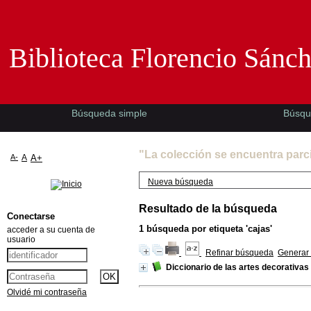
Biblioteca Florencio Sánchez -EMAD-
Biblioteca Florencio Sánc
Búsqueda simple
Búsqu
"La colección se encuentra parc
A-
A
A+
Nueva búsqueda
Resultado de la búsqueda
Conectarse
1
búsqueda por etiqueta
'cajas'
acceder a su cuenta de
usuario
Refinar búsqueda
Generar 
Diccionario de las artes decorativas
Olvidé mi contraseña