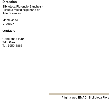
Dirección
Biblioteca Florencio Sànchez -
Escuela Multidisciplinaria de
Arte Dramàtico
Montevideo
Uruguay
contacto
Canelones 1084
2do. Piso
Tel: 1950-8865
Página web EMAD
Biblioteca Flor