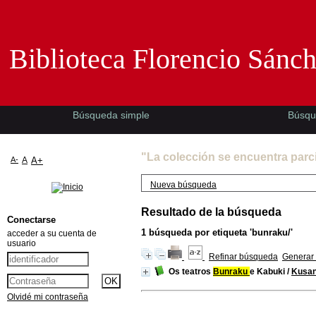
Biblioteca Florencio Sánchez -EMAD-
Biblioteca Florencio Sánc
Búsqueda simple
Búsqu
"La colección se encuentra parc
A-
A
A+
Nueva búsqueda
Resultado de la búsqueda
Conectarse
1
búsqueda por etiqueta
'bunraku/'
acceder a su cuenta de
usuario
Refinar búsqueda
Generar 
Os teatros
Bunraku
e Kabuki
/
Kusan
Olvidé mi contraseña