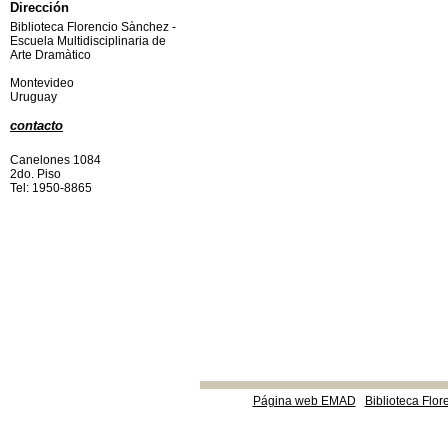
Dirección
Biblioteca Florencio Sànchez -
Escuela Multidisciplinaria de
Arte Dramàtico
Montevideo
Uruguay
contacto
Canelones 1084
2do. Piso
Tel: 1950-8865
Página web EMAD
Biblioteca Flor