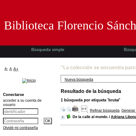
Biblioteca Florencio Sánchez -EMAD-
Biblioteca Florencio Sánc
Búsqueda simple
Búsqu
"La colección se encuentra parc
A-
A
A+
Nueva búsqueda
Resultado de la búsqueda
Conectarse
1
búsqueda por etiqueta
'bruta/'
acceder a su cuenta de
usuario
Refinar búsqueda
Generar 
De la calle al mundo.
/
Adriana Libona
Olvidé mi contraseña