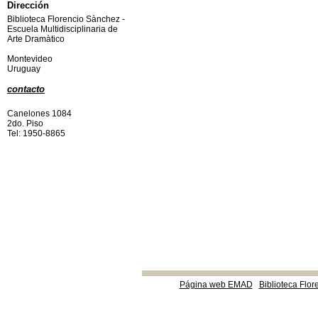
Dirección
Biblioteca Florencio Sànchez -
Escuela Multidisciplinaria de
Arte Dramàtico
Montevideo
Uruguay
contacto
Canelones 1084
2do. Piso
Tel: 1950-8865
Página web EMAD
Biblioteca Flor